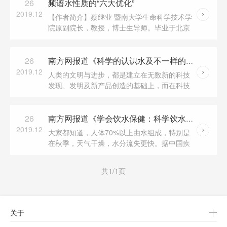
着名的茶文...
26
频谱水性质的“六大优化”
2019.12
【作者简介】蔡继业 暨南大学生命科学技术学
院原副院长，教授，博士生导师。毕业于北京
大学物理系，曾在美国哥伦比亚大学进修，在
斯坦福大学做高级访问学者。他与同事已在国
际、国内...
26
南方网报道《科学的认识水及不一样的骏丰频谱水》
2019.12
人类的文明与进步，都是建立在无数新的科技
发现、发明及新产品创造的基础上，而在科技
发展的历史长河中，许多重大的科技思想，新
概念及新产品的开发，都伴随着一个被逐步认
知及进步的...
26
南方网报道《学会饮水保健：科学饮水及不一样的骏丰频谱水...
2019.12
大家都知道，人体70%以上由水组成，特别是
在秋季，天气干燥，水分流失更快。据中国疾
病预防控制中心营养与食品安全所进行的一项
关于饮水知识的调查发现，28.4%的人不知道每
共1/1页
天最少饮水...
关于