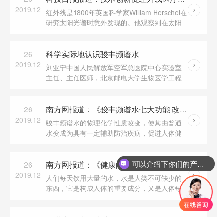
2019.12
红外线是1800年英国科学家William Herschel在
研究太阳光谱时意外发现的。他观察到在太阳
可见光谱的红色光线之外，还有一段波长较红
光长且非肉眼所能看到的光线，其主要特点是
具有显着...
26
科学实际地认识骏丰频谱水
2019.12
刘亚宁中国人民解放军空军总医院中心实验室
主任、主任医师，北京邮电大学生物医学工程
中心教授。曾任中国生物物理学会常务理事，
光生物学专业委员会主任；中国电子学会电磁
兼容分会生...
26
南方网报道：《骏丰频谱水七大功能 改善微循环增强机体免疫...
2019.12
骏丰频谱水的物理化学性质改变，使其由普通
水变成为具有一定辅助防治疾病，促进人体健
康的优化水。在此基础上，广东骏丰频谱股份
有限公司与相关科研机构合作，针对骏丰频谱
水开展了一...
26
可以介绍下你们的产品么
南方网报道：《健康的饮水及骏丰频谱水的临床保健作用》
2019.12
人们每天饮用大量的水，水是人类不可缺少的
东西，它是构成人体的重要成分，又是人体每
天必须摄入的物质。人类最开始把水作为一种
饮用的、维持生命基本代谢需要的物质。唐代