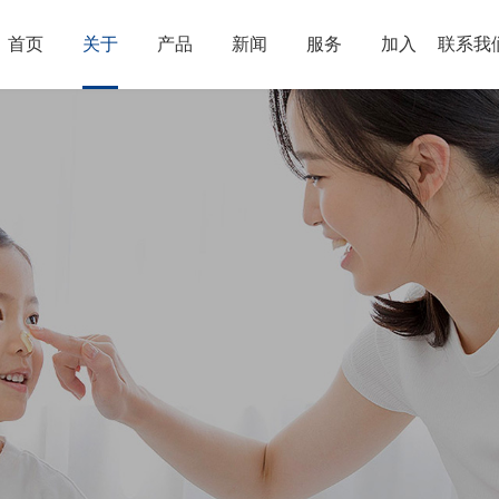
首页
关于
产品
新闻
服务
加入
联系我
企业简介
生命之光
企业新闻
企业文化
生命之源
人才招聘
行业新闻
视频中心
生命之本
招商加盟
企业活动
大事记
健康生活
企业荣誉